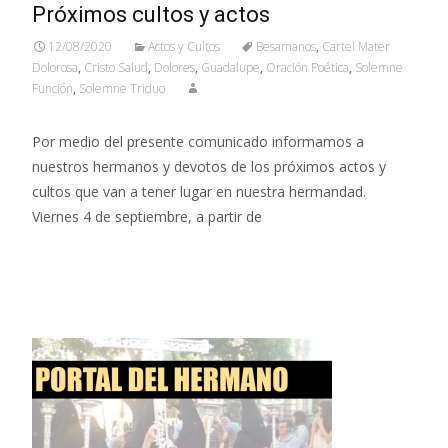
Próximos cultos y actos
12/08/2020
Actos y Cultos
Besamanos
,
Cartel Mater
Dolorosa
,
Cristo Salud
,
Dolores
,
Guadalupe
,
Oración Poética
,
Solemne
Función
,
Solemne Triduo
Por medio del presente comunicado informamos a
nuestros hermanos y devotos de los próximos actos y
cultos que van a tener lugar en nuestra hermandad.
Viernes 4 de septiembre, a partir de
Leer más…