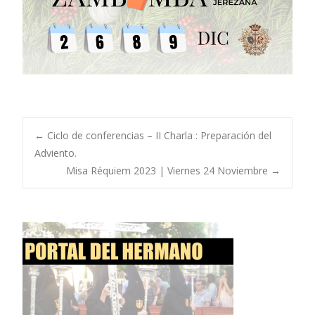
Navegación
←
Ciclo de conferencias – II Charla : Preparación del
Adviento.
Misa Réquiem 2023 | Viernes 24 Noviembre
→
de
entradas