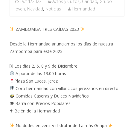
19/11/2023
Actos y Cultos
,
Caridad
,
Grupo
Joven
,
Navidad
,
Noticias
Hermandad
ZAMBOMBA TRES CAÍDAS 2023
Desde la Hermandad anunciamos los días de nuestra
Zambomba para este 2023.
🗓 Los días 2, 6, 8 y 9 de Diciembre
A partir de las 13:00 horas
Plaza San Lucas, Jerez
Coro hermandad con villancicos jerezanos en directo
Comidas Caseras y Dulces Navideños
🍽 Barra con Precios Populares
✝ Belén de la Hermandad
No dudes en venir y disfrutar de La más Guapa