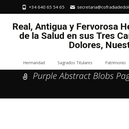
+34 640 65 54 65
secretaria@cofradiadedol
Real, Antigua y Fervorosa 
de la Salud en sus Tres Ca
Dolores, Nues
Saltar
Hermandad
Sagrados Titulares
Patrimonio
al
Purple Abstract Blobs Pag
contenido