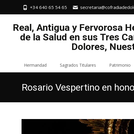
+34 640 65 54 65
secretaria@cofradiadedol
Real, Antigua y Fervorosa 
de la Salud en sus Tres Ca
Dolores, Nues
Saltar
Hermandad
Sagrados Titulares
Patrimonio
al
contenido
Rosario Vespertino en hono