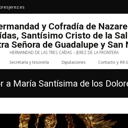
oresjerez.es
Hermandad y Cofradía de Nazar
ídas, Santísimo Cristo de la Sa
tra Señora de Guadalupe y San N
HERMANDAD DE LAS TRES CAÍDAS – JEREZ DE LA FRONTERA
Secretaría y tesorería
Diputaciones
Contacto y RR.S
r a María Santísima de los Dolo