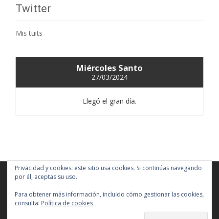
Twitter
Mis tuits
Miércoles Santo
27/03/2024
Llegó el gran día.
Privacidad y cookies: este sitio usa cookies. Si continúas navegando
por él, aceptas su uso.
Copyright © Real, Antigua y Fervorosa Hermandad y Cofradía de
Nazarenos de Nuestro Padre Jesús de la Salud en sus Tres Caídas,
Para obtener más información, incluido cómo gestionar las cookies,
Santísimo Cristo de la Salud, María Santísima de los Dolores,
consulta:
Política de cookies
Nuestra Señora de Guadalupe y San Nicolás de Bari