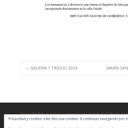
Navegación
←
GALERÍA 1 TRIDUO 2024
MARÍA SAN
de
entradas
Copyright © Real, Antigua y Fervorosa Hermandad y Cofradía de 
Privacidad y cookies: este sitio usa cookies. Si continúas navegando por é
la Salud en sus Tres Caídas, Santísimo Cristo de la Salud, María S
de Guadalupe y San Nicolás de Bari