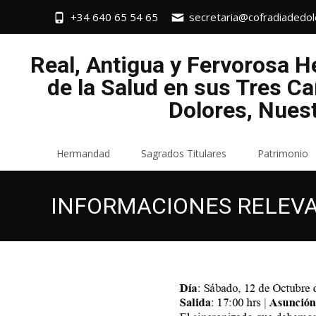
+34 640 65 54 65
secretaria@cofradiadedol
Real, Antigua y Fervorosa 
de la Salud en sus Tres Ca
Dolores, Nues
Saltar
Hermandad
Sagrados Titulares
Patrimonio
al
contenido
INFORMACIONES RELEV