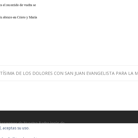
TÍSIMA DE LOS DOLORES CON SAN JUAN EVANGELISTA PARA LA
Nazarenos de Nuestro Padre Jesús de
l, aceptas su uso.
antísima de los Dolores, Nuestra Señora