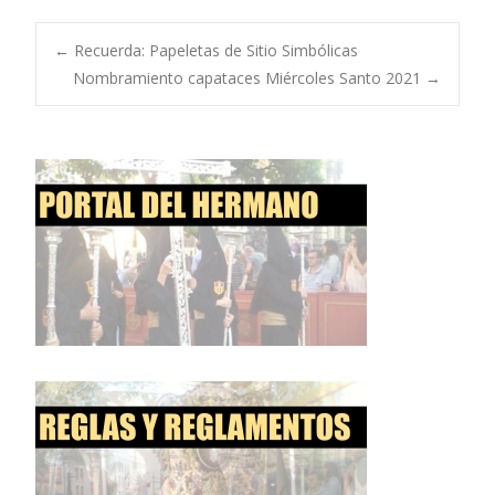
Navegación
←
Recuerda: Papeletas de Sitio Simbólicas
Nombramiento capataces Miércoles Santo 2021
→
de
entradas