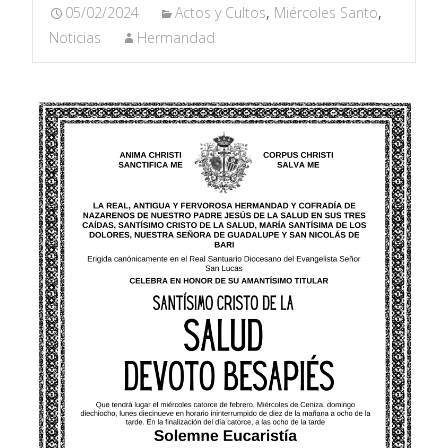
05/02/2024
Actos y Cultos
,
Miércoles Santo
,
Noticias
Hermandad