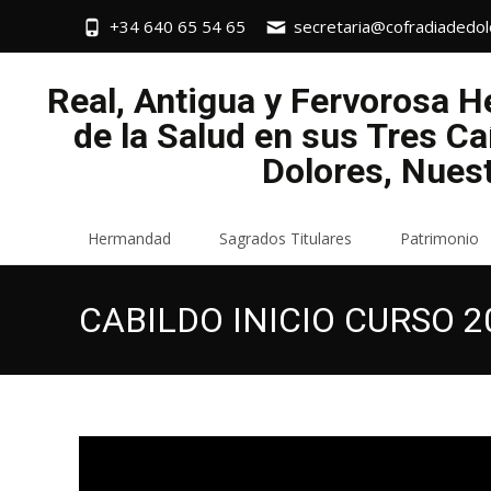
+34 640 65 54 65
secretaria@cofradiadedol
Real, Antigua y Fervorosa 
de la Salud en sus Tres Ca
Dolores, Nues
Saltar
Hermandad
Sagrados Titulares
Patrimonio
al
contenido
CABILDO INICIO CURSO 