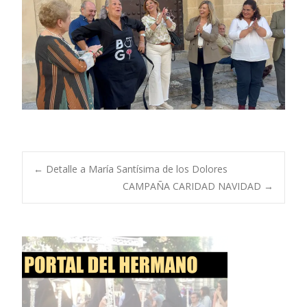
Navegación
←
Detalle a María Santísima de los Dolores
CAMPAÑA CARIDAD NAVIDAD
→
de
entradas