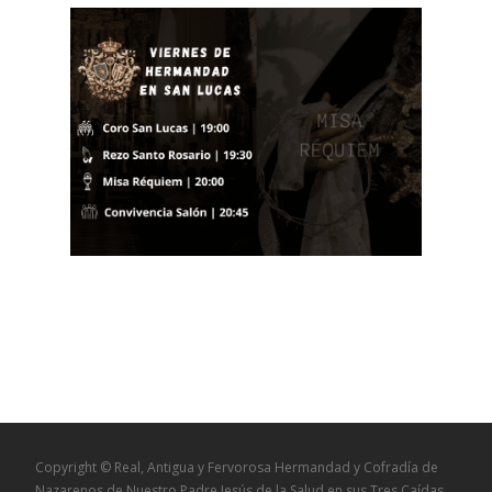
Copyright © Real, Antigua y Fervorosa Hermandad y Cofradía de
Nazarenos de Nuestro Padre Jesús de la Salud en sus Tres Caídas,