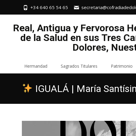
+34 640 65 54 65
secretaria@cofradiadedol
Real, Antigua y Fervorosa 
de la Salud en sus Tres Ca
Dolores, Nues
Saltar
Hermandad
Sagrados Titulares
Patrimonio
al
contenido
IGUALÁ | María Santísi