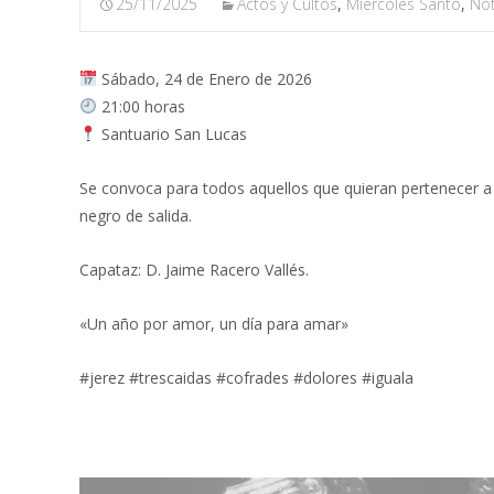
25/11/2025
Actos y Cultos
,
Miércoles Santo
,
Not
Sábado, 24 de Enero de 2026
21:00 horas
Santuario San Lucas
Se convoca para todos aquellos que quieran pertenecer a l
negro de salida.
Capataz: D. Jaime Racero Vallés.
«Un año por amor, un día para amar»
#jerez #trescaidas #cofrades #dolores #iguala